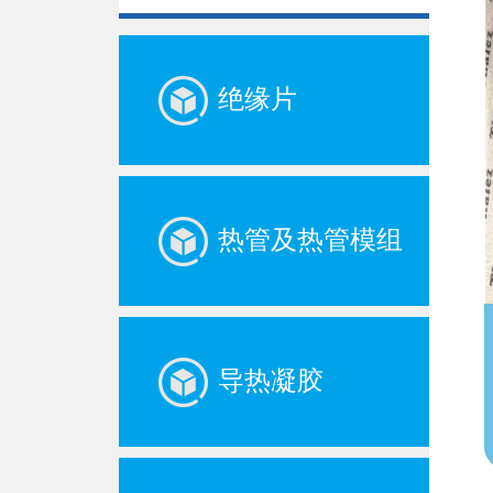
绝缘片
热管及热管模组
导热凝胶