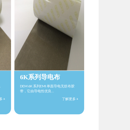
6K系列导电布
，
DEM 6K 系列EMI 单面导电无纺布胶
带，它由导电性优良...
 +
了解更多 +