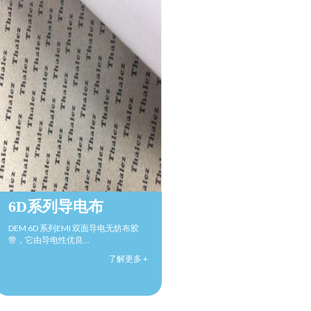
6D系列导电布
DEM 6D 系列EMI 双面导电无纺布胶
带，它由导电性优良...
了解更多 +